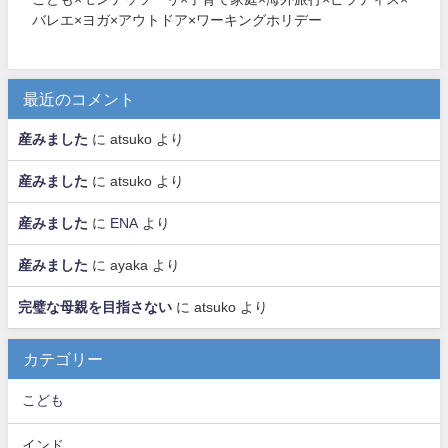
バレエ×ヨガ×アウトドア×ワーキングホリデー
最近のコメント
産みました
に
atsuko
より
産みました
に
atsuko
より
産みました
に
ENA
より
産みました
に
ayaka
より
完璧な母親を目指さない
に
atsuko
より
カテゴリー
こども
インド