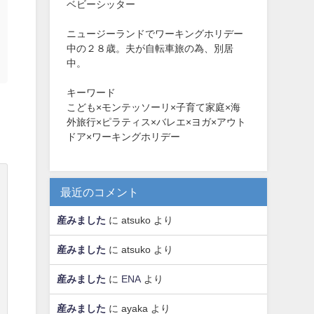
ベビーシッター
ニュージーランドでワーキングホリデー
中の２８歳。夫が自転車旅の為、別居
中。
キーワード
こども×モンテッソーリ×子育て家庭×海
外旅行×ピラティス×バレエ×ヨガ×アウト
ドア×ワーキングホリデー
最近のコメント
産みました
に
atsuko
より
産みました
に
atsuko
より
産みました
に
ENA
より
産みました
に
ayaka
より