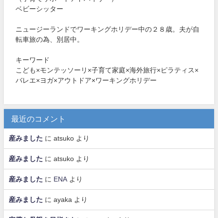
ベビーシッター
ニュージーランドでワーキングホリデー中の２８歳。夫が自
転車旅の為、別居中。
キーワード
こども×モンテッソーリ×子育て家庭×海外旅行×ピラティス×
バレエ×ヨガ×アウトドア×ワーキングホリデー
最近のコメント
産みました
に
atsuko
より
産みました
に
atsuko
より
産みました
に
ENA
より
産みました
に
ayaka
より