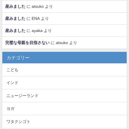
産みました
に
atsuko
より
産みました
に
ENA
より
産みました
に
ayaka
より
完璧な母親を目指さない
に
atsuko
より
カテゴリー
こども
インド
ニュージーランド
ヨガ
ワタクシゴト